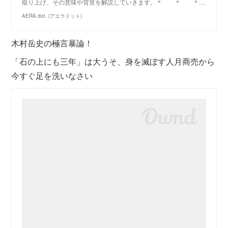
取り上げ、その意味や背景を解説していきます。＊ ＊ ＊…
AERA dot. (アエラドット)
木村岳史の極言暴論！
「石の上にも三年」は大うそ、身を滅ぼす人月商売から
今すぐ足を洗いなさい