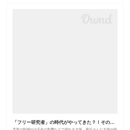
「フリー研究者」の時代がやってきた？！その可能性と課題（榎木英介） - Yahoo!ニュース
予算の削減や少子化の影響などで揺れる大学。最近そんな大学や研