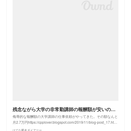
残念ながら大学の非常勤講師の報酬額が安いのは「侮辱」ではない
侮辱的な報酬額の大学講師の仕事依頼がやってきた。その額なんと
月2.7万円https://cpplover.blogspot.com/2019/11/blog-post_17.ht…
はてな匿名ダイアリー