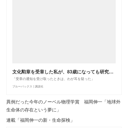
文化勲章を受章した私が、83歳になっても研究を楽しめる理由（甘利 俊一）
「受章の通知を受け取ったときは、わが耳を疑った」
ブルーバックス | 講談社
異例だった今年のノーベル物理学賞 福岡伸一「地球外
生命体の存在という夢に」
連載「福岡伸一の新・生命探検」