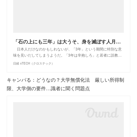
「石の上にも三年」は大うそ、身を滅ぼす人月商売から今すぐ足を洗いなさい
日本人だけなのかもしれないが、「3年」という期間に特別な意
味を見いだしてしまうようだ。「3年は辛抱しろ」と若者に説教…
日経 xTECH（クロステック）
キャンパる：どうなの？大学無償化法 厳しい所得制
限、大学側の要件…識者に聞く問題点