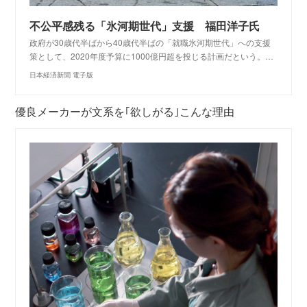
不公平感残る「氷河期世代」支援 福田洋子氏
政府が30歳代半ばから40歳代半ばの「就職氷河期世代」への支援
策として、2020年度予算に1000億円超を投じる計画だという。…
日本経済新聞 電子版
優良メーカーが文系を｢欲しがる｣こんな理由