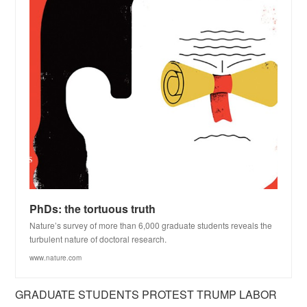
PhDs: the tortuous truth
Nature’s survey of more than 6,000 graduate students reveals the
turbulent nature of doctoral research.
www.nature.com
GRADUATE STUDENTS PROTEST TRUMP LABOR