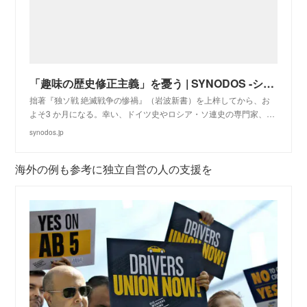
「趣味の歴史修正主義」を憂う | SYNODOS -シノドス-
拙著『独ソ戦 絶滅戦争の惨禍』（岩波新書）を上梓してから、お
よそ3 か月になる。幸い、ドイツ史やロシア・ソ連史の専門家、…
synodos.jp
海外の例も参考に独立自営の人の支援を