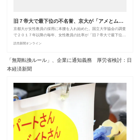
旧７帝大で最下位の不名誉、京大が「アメとムチ」で返上したい「汚名」
京都大が女性教員の採用に本腰を入れ始めた。国立大学協会の調査
で２０１７年以降の毎年、女性教員の比率が「旧７帝大で最下位…
読売新聞オンライン
「無期転換ルール」、企業に通知義務 厚労省検討：日
本経済新聞