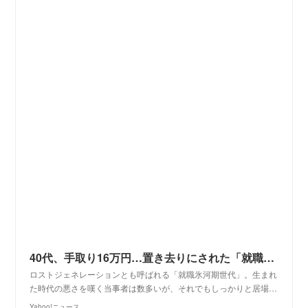
40代、手取り16万円…置き去りにされた「就職氷河期世代」、そろそろ世間も忘却か（幻冬舎ゴールドオンライン） - Yahoo!ニュース
ロストジェネレーションとも呼ばれる「就職氷河期世代」。生まれ
た時代の悪さを嘆く当事者は数多いが、それでもしっかりと居場…
Yahoo!ニュース