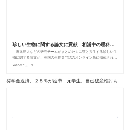
珍しい生物に関する論文に貢献 相浦中の理科教師、金子さん 英専門誌に掲載 長崎（長崎新聞） - Yahoo!ニュース
鹿児島大などの研究チームがまとめたカニ類と共生する珍しい生
物に関する論文が、英国の生物専門誌のオンライン版に掲載され…
Yahoo!ニュース
奨学金返済、２８％が延滞 元学生、自己破産検討も