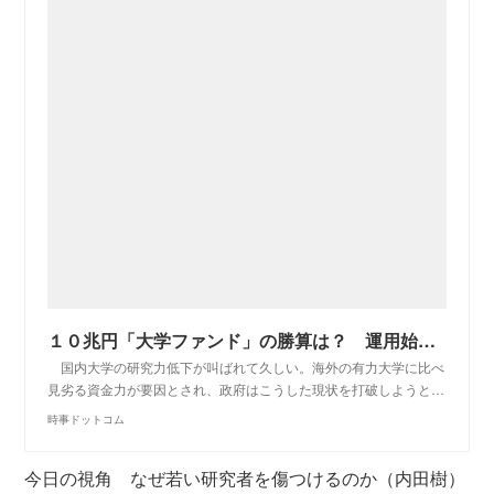
１０兆円「大学ファンド」の勝算は？ 運用始動も市場は荒れ模様【けいざい百景】：時事ドットコム
国内大学の研究力低下が叫ばれて久しい。海外の有力大学に比べ
見劣る資金力が要因とされ、政府はこうした現状を打破しようと…
時事ドットコム
今日の視角 なぜ若い研究者を傷つけるのか（内田樹）