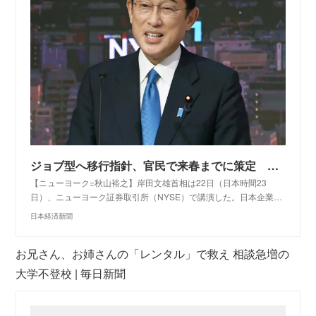
ジョブ型へ移行指針、官民で来春までに策定 岸田首相（写真=共同）
【ニューヨーク=秋山裕之】岸田文雄首相は22日（日本時間23
日）、ニューヨーク証券取引所（NYSE）で講演した。日本企業…
日本経済新聞
お兄さん、お姉さんの「レンタル」で救え 相談急増の
大学不登校 | 毎日新聞