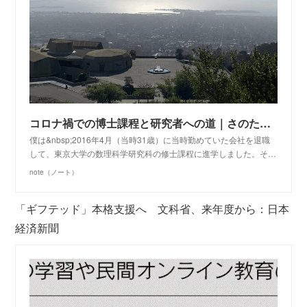
コロナ禍での博士課程と研究者への道｜さのたけと｜note
僕は&nbsp;2016年4月（当時31歳）に当時勤めていた会社を退職
して、東京大学の数理科学研究科の修士課程に進学しました。そ…
note（ノート）
「ギフテッド」本格支援へ 文科省、来年度から：日本
経済新聞