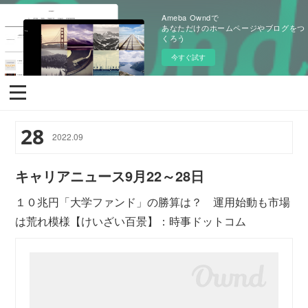
Ameba Owndで
あなただけのホームページやブログをつ
くろう
今すぐ試す
28
2022
.
09
キャリアニュース9月22～28日
１０兆円「大学ファンド」の勝算は？ 運用始動も市場
は荒れ模様【けいざい百景】：時事ドットコム