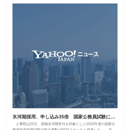
氷河期採用、申し込み35倍 国家公務員試験に5532人 人事院（時事通信） - Yahoo!ニュース
人事院は22日、就職氷河期世代を対象とした2022年度の国家公
務員中途採用試験の申込者数が5532人だったと発表した。 氷…