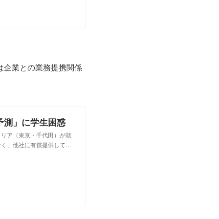
は企業との業務提携関係
予測」に学生困惑
ャリア（東京・千代田）が就
なく、他社に有償提供して…