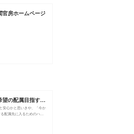
閣官房ホームページ
「シューカツ」後は「ハイカツ」 希望の配属目指す学生
と安心かと思いきや、「今か
する配属先に入るためのハ…