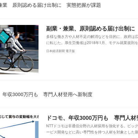
兼業 原則認める届け出制に 実態把握が課題
多様な働き方や人材不足の解消などを目的に、政府は
に転じた。厚生労働省は2018年1月、モデル就業規則
日本経済新聞 電子版
、年収3000万円も 専門人材登用へ新制度
ドコモ、年収3000万円も 専門人
NTTドコモは非通信分野の人材採用を強化する。ビッ
ービス開発などに高い専門性を持つ人材を対象とした