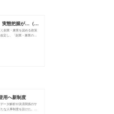
副業・兼業、原則認める届け出制に 実態把握が…（写真＝ロイター）
広く副業・兼業を認める政策
を改定し、「副業・兼業の…
材登用へ新制度
グデータ解析や決済関係のサ
新たな人事制度を設けた。…