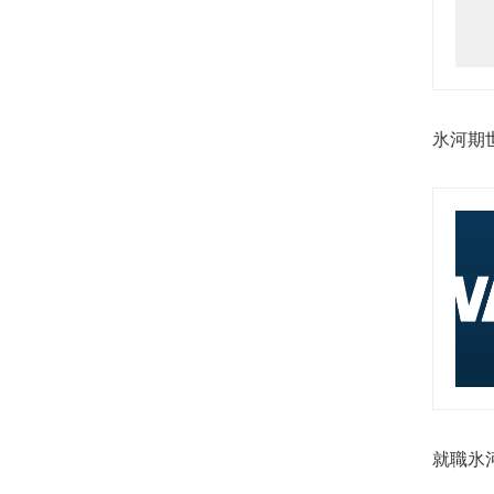
氷河期
就職氷