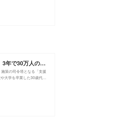
就職氷河期世代支援へ新組織 政府、3年で30万人の就労目標に
、施策の司令塔となる「支援
や大学を卒業した30歳代…