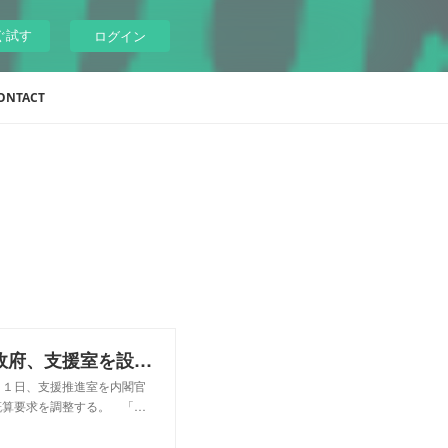
ぐ試す
ログイン
ONTACT
「就職氷河期世代」の就労を支援 政府、支援室を設置：朝日新聞デジタル
１日、支援推進室を内閣官
概算要求を調整する。 「…