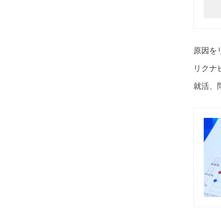
原因を
リクナ
就活、