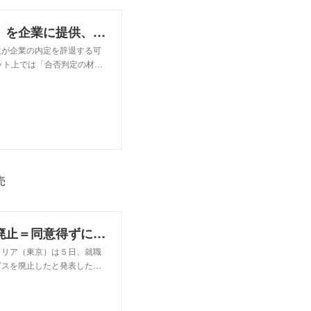
リクナビが就活生の「内定辞退予測」を企業に提供、ネットで物議 運営元は「合否判定には未使用」と説明
生が企業の内定を辞退する可
ット上では「合否判定の材…
売
リクナビ、「内定辞退率」サービス廃止＝同意得ずにデータ分析・販売：時事ドットコム
ャリア（東京）は５日、就職
ビスを廃止したと発表した…