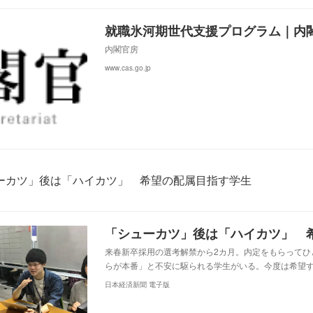
就職氷河期世代支援プログラム｜内
内閣官房
www.cas.go.jp
ーカツ」後は「ハイカツ」 希望の配属目指す学生
来春新卒採用の選考解禁から2カ月。内定をもらってひ
らが本番」と不安に駆られる学生がいる。今度は希望
日本経済新聞 電子版