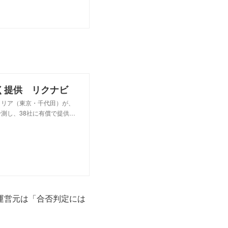
く提供 リクナビ
ャリア（東京・千代田）が、
測し、38社に有償で提供…
運営元は「合否判定には