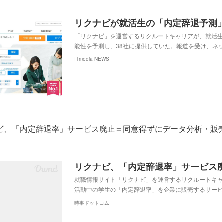
「リクナビ」を運営するリクルートキャリアが、就活
能性を予測し、38社に提供していた。報道を受け、ネ
ITmedia NEWS
ビ、「内定辞退率」サービス廃止＝同意得ずにデータ分析・販
就職情報サイト「リクナビ」を運営するリクルートキ
活動中の学生の「内定辞退率」を企業に販売するサー
時事ドットコム