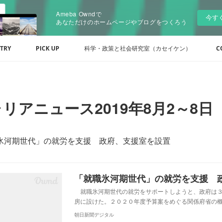
Ameba Owndで
今す
あなただけのホームページやブログをつくろう
TRY
PICK UP
科学・政策と社会研究室（カセイケン）
C
リアニュース2019年8月2～8日
氷河期世代」の就労を支援 政府、支援室を設置
就職氷河期世代の就労をサポートしようと、政府は３
房に設けた。２０２０年度予算案をめぐる関係府省の
朝日新聞デジタル