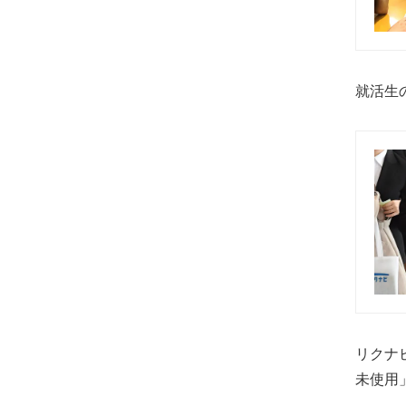
就活生
リクナ
未使用