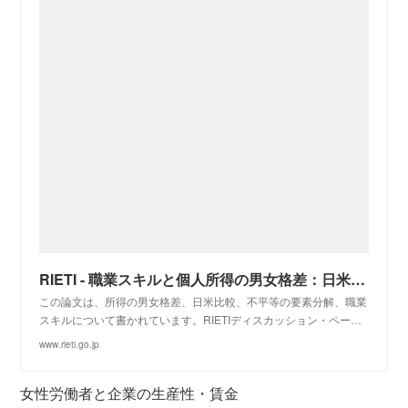
RIETI - 職業スキルと個人所得の男女格差：日米のメカニズムの同質性と異質性
この論文は、所得の男女格差、日米比較、不平等の要素分解、職業
スキルについて書かれています。RIETIディスカッション・ペー…
www.rieti.go.jp
女性労働者と企業の生産性・賃金