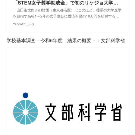
「STEM女子奨学助成金」で初のリケジョ大学生誕生 山田進太郎D＆I財団が助成（オーヴォ） - Yahoo!ニュース
山田進太郎D＆I財団（東京都港区）はこのほど、理系の大学進学
を目指す高校1～2年の女子生徒に返済不要の10万円を給付する…
Yahoo!ニュース
学校基本調査－令和6年度 結果の概要－：文部科学省