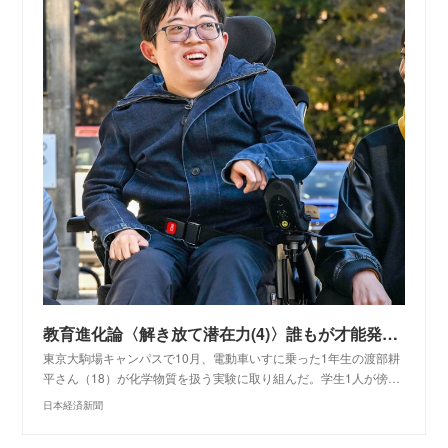
教育進化論〈解き放て潜在力(4)〉誰もが才能発揮、キャンパス先導 障害者進学、10年前の4倍 - 日本経済新聞
東京大駒場キャンパスで10月、電動車いすに乗った1年生の渡部耕
平さん（18）が化学物質を扱う実験に取り組んだ。学生1人が傍…
日本経済新聞