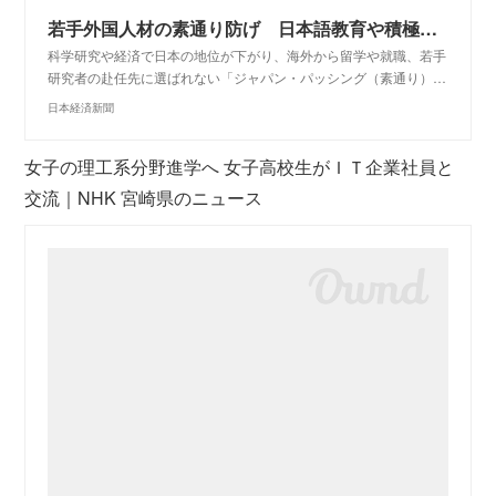
若手外国人材の素通り防げ 日本語教育や積極招致カギ サイエンス Next Views 草塩拓郎 - 日本経済新聞
科学研究や経済で日本の地位が下がり、海外から留学や就職、若手
研究者の赴任先に選ばれない「ジャパン・パッシング（素通り）…
日本経済新聞
女子の理工系分野進学へ 女子高校生がＩＴ企業社員と
交流｜NHK 宮崎県のニュース